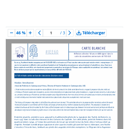
/
3
Télécharger
46 %
CARTE BLANCHE
#IEE60
Réflexion collective ‘60 ans en 6000 signes’ dans le
cadre du soixantième anniversaire de l’IEE-ULB
En 2024, l’Institut d’études européennes de l’ULB (IEE-ULB) a soixante ans ! Pour scander cette année anniversaire et très « européenne », il
convie ses membres à réfléchir à des questions fondatrices de l’intégration européenne en 1964 et toujours d’actualité en 2024. Dans une
forme courte et accessible, nos chercheurs proposent un portrait en mosaïque de l’Europe, entre continuités et mutations. Les auteurs sont
libres de leurs propos qui ne représentent pas une position officielle de l’IEE-ULB.
Si l’UE m’était contée en bandes dessinées (histoire vraie)
Nicolas Verschueren
Associate Professor in Contemporary History, Director of Mondes Modernes & Contemporains, ULB.
L’histoire de la construction européenne reste difficile à écrire et surtout à lire. Cette carte blanche est un appel à proposer d’autres récits où
s’imbrique l’histoire sociale des Européens, où des mères fondatrices remplaceraient des pères fondateurs. L’appel est donc lancé à un dessinateur
ou une dessinatrice que l’histoire du combat européen pour l’égalité entre les hommes et les femmes stimulerait pour en faire une bande dessinée.
Un récit véridique où Monnet et Hallstein laisseraient leur place à des citoyennes européennes moins connues.
The history of European Integration is still difficult to write and even to read. This carte blanche aims to propose other narratives where the social
history of Europeans is combined with the history of Europe, where founding mothers replace founding fathers. The proposal is to look for a
cartoonist who would be stimulated by the history of the European activism about equal pay between men and women and perhaps contribute to
develop an original comic book or graphic novel. A true story where Monnet and Hallstein leave room for European Citizens, for women activists.
Première planche, première case, apparaît la traditionnelle photo de la signature des Traités de Rome le 25
mars 1957 dans la salle des Horaces et des Curiaces du Capitole. Sur cette photo, point de femmes dans les
quatre premiers rangs, à l’instar des peintures de Cesari qui ornent le mur du fond, elles n’ont pas droit au
chapitre. Pendant la médiatique signature et alors que les traités glissent de Faure à Adenauer, une feuille
s’envole à l’insu de tous, tombant aux pieds des augustes ministres européens. Le filigrane de la fugueuse
missive fait apparaître la marque « 119 », la note vagabonde portait l’inscription de l’égalité entre les hommes