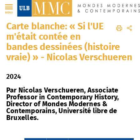
FR
MENU
Carte blanche: « Si l'UE
MMC
FR
Médias
Presse
Presse écrite
m'était contée en
bandes dessinées (histoire
vraie) » - Nicolas Verschueren
2024
Par Nicolas Verschueren, Associate
Professor in Contemporary History,
Director of Mondes Modernes &
Contemporains, Université libre de
Bruxelles.