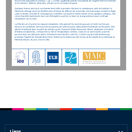
et les femmes. Oubliée, délaissée, elle git sur le sol marbré et glacé.
Quelques heures plus tard, une femme tient enfin le premier rôle dans la somptueuse salle du Capitole, la
femme de ménage ouvre les fenêtres pour dissiper les effluves de la journée, une bourrasque envahit la digne
salle, la feuille virevolte et s’échappe par la fenêtre. Survolant le Forum romain et les aqueducs antiques, elle
croise Marcello Mastroianni dans son hélicoptère avant de se muer en oiseau polonais pour se diriger
résolument vers le nord.
La fille des airs traverse les espaces européens, elle aperçoit les ouvriers-paysans à Sesto San Giovani,
observe les conditions de travail des paysannes de la Bresse pour redescendre finalement sur Bruxelles. Elle
atterrit tristement dans le jardin du numéro 39 de l’Avenue Franklin Roosevelt. Eliane, étudiante à l’Institut
d’études européennes, s’empare de la note à l’énigmatique contenu. Sept ans se sont écoulés avant de
parvenir dans ces délicates mains. Désormais leurs destins sont liés. L’article 119 du traité de Rome qui
proclame l’égalité de rémunération entre l’homme et la femme devient le cheval de bataille de la militante et
féministe Eliane. By jove s’écrie-t-elle.
Liens