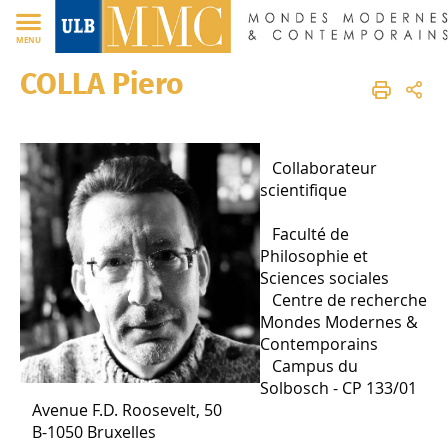
FR
MENU
COLLA Piero
MMC
FR
Membres
Corps scientifique
Collaborateurs scientifiques
Collaborateur
scientifique
Faculté de
Philosophie et
Sciences sociales
Centre de recherche
Mondes Modernes &
Contemporains
Campus du
Solbosch - CP 133/01
Avenue F.D. Roosevelt, 50
B-1050 Bruxelles