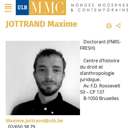
FR
MENU
JOTTRAND Maxime
MMC
FR
Membres
Corps scientifique
Doctorant.e.s
Doctorant (FNRS-
FRESH)
Centre d’histoire
du droit et
d’anthropologie
juridique.
Av. F.D. Roosevelt
50 – CP 137
B-1050 Bruxelles
Maxime.Jottrand@ulb.be
02/650 38 79